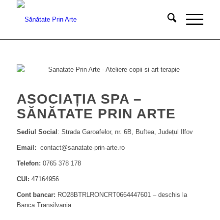
ASOCIAȚIA SPA –
SĂNĂTATE PRIN ARTE
Sediul Social
: Strada Garoafelor, nr. 6B, Buftea, Județul Ilfov
Email:
contact@sanatate-prin-arte.ro
Telefon:
0765 378 178
CUI:
47164956
Cont bancar:
RO28BTRLRONCRT0664447601 – deschis la
Banca Transilvania