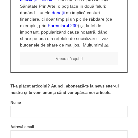
Sănătate Prin Arte, o poți face în două feluri:
donând – unele
donații
nu implică costuri
financiare, ci doar timp și un pic de răbdare (de
exemplu, prin
Formularul 230
) și, la fel de
important, popularizând cauza noastră, dând
share pe una din rețelele de socializare – vezi
butoanele de share de mai jos. Mulțumim! 🙏
Vreau să ajut
Ți-a plăcut articolul? Atunci, abonează-te la newsletter-ul
nostru și te vom anunța când vor apărea noi articole.
Nume
Adresă email