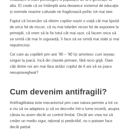
alta. El crede că se întâmplă asta deoarece sistemul de educație
și normele noastre culturale ne fragilizează psihic tot mai tare.
Faptul că încercăm să oferim copiilor noștri o viață cât mai lipsită
de orice fel de riscuri, că nu mai tolerăm niciun fel de expunere la
primejdii, că vrem să le fie totul cât mai ușor, că facem orice să
se simtă cât mai în siguranță, îi face să se simtă mai slabi și mai
neputincioși.
Cei care au copilărit prin anii ’80 – ’90 își amintesc cum ieșeau
singuri la joacă, încă din clasele primare, fără nicio grijă. Oare
câți dintre noi am mai lăsa astăzi copilul de 6 ani să se joace
nesupravegheat?
Cum devenim antifragili?
Antifragilitatea este mecanismul prin care natura permite a tot ce
e viu să se adapteze și să se dezvolte într-o lume incertă, asupra
căruia nu avem decât un control limitat. Oricât am vrea noi să
creăm un mediu sigur, rațional și predictibil, nu o puteam face
decât parțial.