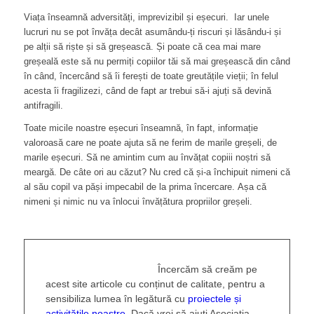
Viața înseamnă adversități, imprevizibil și eșecuri. Iar unele
lucruri nu se pot învăța decât asumându-ți riscuri și lăsându-i și
pe alții să riște și să greșească. Și poate că cea mai mare
greșeală este să nu permiți copiilor tăi să mai greșească din când
în când, încercând să îi ferești de toate greutățile vieții; în felul
acesta îi fragilizezi, când de fapt ar trebui să-i ajuți să devină
antifragili.
Toate micile noastre eșecuri înseamnă, în fapt, informație
valoroasă care ne poate ajuta să ne ferim de marile greșeli, de
marile eșecuri. Să ne amintim cum au învățat copiii noștri să
meargă. De câte ori au căzut? Nu cred că și-a închipuit nimeni că
al său copil va păși impecabil de la prima încercare. Așa că
nimeni și nimic nu va înlocui învățătura propriilor greșeli.
Încercăm să creăm pe
acest site articole cu conținut de calitate, pentru a
sensibiliza lumea în legătură cu
proiectele și
activitățile noastre
. Dacă vrei să ajuți Asociația