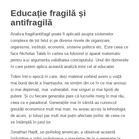
Educație fragilă și
antifragilă
Analiza fragil/antifragil poate fi aplicată asupra sistemelor
complexe de tot felul și pe diverse nivele de organizare;
organisme, instituții, economii, sisteme politice etc. Este ceea ce
face Nicholas Taleb în cartea sa folosind și aparat matematic
pentru a-și argumenta validitatea conceputului. Unul din domeniile
în care putem aplica această analiză este cel al educației.
Trăim într-o epocă în care, deși material vorbind avem o viață
mai bună decât a înaintașilor, ne simțim din ce în ce mai anxioși
și mai deprimați, mai vulnerabili, mai singuri și mai lipsiți de
putere. Și cu fiecare generație pare că lucrurile merg în mai rău,
ceea ce e paradoxal. Generațiile mai în vârstă au cunoscut
greutăți economice mult mai mari, nu aveau acces la tehnologia
de acum, și totuși par mult mai puțin afectate psihic de ceea ce
se întâmplă în jurul lor.
Jonathan Haidt, un psiholog american, a observat această
înrăutățire a stării psihologice a populației de la o generație la