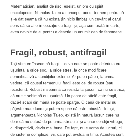
Matematician, analist de risc, eseist, un om cu spirit
enciclopedic, Nicholas Taleb a conceput acest termen pentru că
și-a dat seama că nu există (în nicio limbă) un cuvânt al cărui
sens să se afle în opoziție cu fragil și, așa cum arată în carte,
avea nevoie de el pentru a descrie un anumit gen de fenomene.
Fragil, robust, antifragil
Toți știm ce înseamnă fragil – ceva care se poate deteriora cu
ușurință la orice șoc, la orice stres, la orice modificare
semnificativă a condițiilor externe. Ar putea părea, la prima
vedere, că opusul termenului fragil este cel de robust (sau
rezistent). Robust înseamnă că rezistă la șocuri, că nu se strică,
că nu se schimbă cu ușurință. Un pahar de sticlă este fragil,
dacă-l scapi din mână se poate sparge. O cană de metal nu
pățește mare lucru și putem spune că este robustă. Totuși,
argumentează Nicholas Taleb, există în natură lucruri care nu
doar că nu suferă de pe urma stresului și a unor condiții vitrege,
ci dimpotrivă, devin mai bune. De fapt, nu e vorba de lucruri, ci
de sisteme complexe, vii, care pot evolua în timp. Acestea sunt