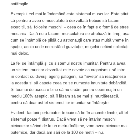
antifragile.
Exemplul cel mai la îndemână este sistemul muscular. Este știut
că pentru a avea o musculatură dezvoltată trebuie să facem
exerciții, să folosim mușchii – ceea ce în fapt e o formă de stres
mecanic. Dacă nu o facem, musculatura se atrofiază în timp, așa
cum se întâmplă de pildă cu astronauții care stau multă vreme în
spațiu, acolo unde neexistând gravitație, mușchii nefiind solicitați
mai deloc.
La fel se întâmplă și cu sistemul nostru imunitar. Pentru a avea
un sistem imunitar dezvoltat este nevoie ca organismul să intre
în contact cu diverși agenți patogeni, să ”învețe” să reacționeze
la aceștia și să capete ceea ce se numește imunitate dobândită.
Și tocmai de aceea e bine să nu creăm pentru copiii noștri un
mediu 100% aseptic, să îi lăsăm să se mai și murdărească,
pentru că doar astfel sistemul lor imunitar se întărește.
Evident, factorii perturbatori trebuie să fie în anumite limite, altfel
sistemul poate fi distrus. Dacă vrem să ne întărim mușchii
picioarelor sărind de la un metru înălțime, vom avea picioare mai
puternice, dar dacă am sări de la 100 de metri – nu.