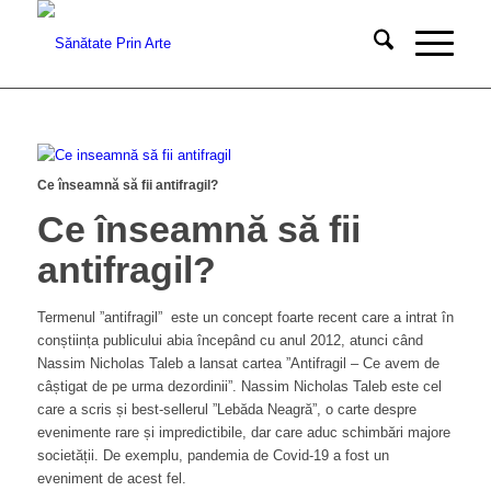
Ce înseamnă să fii antifragil?
Ce înseamnă să fii
antifragil?
Termenul ”antifragil” este un concept foarte recent care a intrat în
conștiința publicului abia începând cu anul 2012, atunci când
Nassim Nicholas Taleb a lansat cartea ”Antifragil – Ce avem de
câștigat de pe urma dezordinii”. Nassim Nicholas Taleb este cel
care a scris și best-sellerul ”Lebăda Neagră”, o carte despre
evenimente rare și impredictibile, dar care aduc schimbări majore
societății. De exemplu, pandemia de Covid-19 a fost un
eveniment de acest fel.